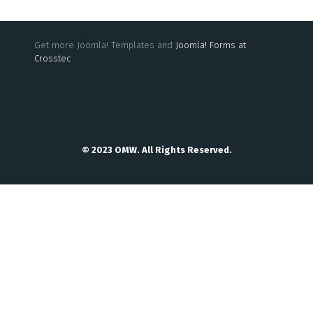
Get more Joomla! Templates and
Joomla! Forms at
Crosstec
© 2023 OMW. All Rights Reserved.