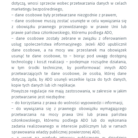
dotyczą, wnosi sprzeciw wobec przetwarzania danych w celach
marketingu bezpośredniego,
– dane osobowe były przetwarzane niezgodnie z prawem,
– dane osobowe muszą zostać usunięte w celu wywiązania się
z obowiązku prawnego przewidzianego w prawie Unii lub
prawie państwa członkowskiego, któremu podlega ADO,
– dane osobowe zostały zebrane w związku z oferowaniem
usług społeczeństwa informacyjnego. Jeżeli ADO upublicznił
dane osobowe, a na mocy ww. przesłanek ma obowiązek
usunąć te dane osobowe, to – biorąc pod uwagę dostępną
technologię i koszt realizacji – podejmuje rozsądne działania,
w tym środki techniczne, by poinformować innych ADO
przetwarzających te dane osobowe, że osoba, której dane
dotyczą, żąda, by ADO usunęli wszelkie łącza do tych danych,
kopie tych danych lub ich replikacje.
Powyższe regulacje nie mają zastosowania, w zakresie w jakim
przetwarzanie jest niezbędne:
– do korzystania z prawa do wolności wypowiedzi i informacji,
– do wywiązania się z prawnego obowiązku wymagającego
przetwarzania na mocy prawa Unii lub prawa państwa
członkowskiego, któremu podlega ADO lub do wykonania
zadania realizowanego w interesie publicznym lub w ramach
sprawowania władzy publicznej powierzonej ADO,
– z uwagi na względy interesu publicznego w dziedzinie