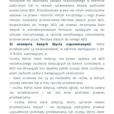
niezbędne do wykonania zadania realizowanego w interesie
publicznym lub w ramach sprawowania władzy publicznej
powierzonej ADO. Przedmiotowe prawo nie może niekorzystnie
wpływać na prawa i wolności innych. Korzystając z tego prawa
istnieje możliwość przeniesienia Państwa danych przez ADO,
bezpośrednio do innego ADO, jak również otrzymania kopii
danych w ustrukturyzowanym formacie, nadającym się do
odczytu maszynowego, w sposób umożliwiający samodzielne
przeniesienie przez Państwa danych do innego ADO.
5) usunięcia danych (bycia zapomnianym)
– które
przetwarzane są bezpodstawnie, w zakresie wynikającym z art.
17 RODO, stanowiącym, iż:
Osoba, której dane dotyczą, ma prawo żądania od ADO
niezwłocznego usunięcia dotyczących jej danych osobowych, a
ADO ma obowiązek bez zbędnej zwłoki usunąć dane osobowe,
jeżeli zachodzi jedna z następujących okoliczności:
– dane osobowe nie są już niezbędne do celów, w których
zostały zebrane lub w inny sposób przetwarzane,
– osoba, której dane dotyczą, cofnęła zgodę, na której opiera
się przetwarzanie i nie ma innej podstawy prawnej
przetwarzania,
– osoba, której dane dotyczą, wnosi sprzeciw wobec
przetwarzania danych i nie występują nadrzędne prawnie
uzasadnione podstawy przetwarzania lub osoba, której dane