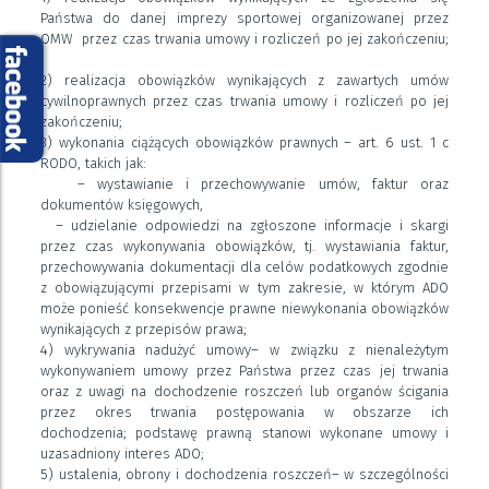
Państwa do danej imprezy sportowej organizowanej przez
OMW przez czas trwania umowy i rozliczeń po jej zakończeniu;
2) realizacja obowiązków wynikających z zawartych umów
cywilnoprawnych przez czas trwania umowy i rozliczeń po jej
zakończeniu;
3) wykonania ciążących obowiązków prawnych – art. 6 ust. 1 c
RODO, takich jak:
– wystawianie i przechowywanie umów, faktur oraz
dokumentów księgowych,
– udzielanie odpowiedzi na zgłoszone informacje i skargi
przez czas wykonywania obowiązków, tj. wystawiania faktur,
przechowywania dokumentacji dla celów podatkowych zgodnie
z obowiązującymi przepisami w tym zakresie, w którym ADO
może ponieść konsekwencje prawne niewykonania obowiązków
wynikających z przepisów prawa;
4) wykrywania nadużyć umowy– w związku z nienależytym
wykonywaniem umowy przez Państwa przez czas jej trwania
oraz z uwagi na dochodzenie roszczeń lub organów ścigania
przez okres trwania postępowania w obszarze ich
dochodzenia; podstawę prawną stanowi wykonane umowy i
uzasadniony interes ADO;
5) ustalenia, obrony i dochodzenia roszczeń– w szczególności