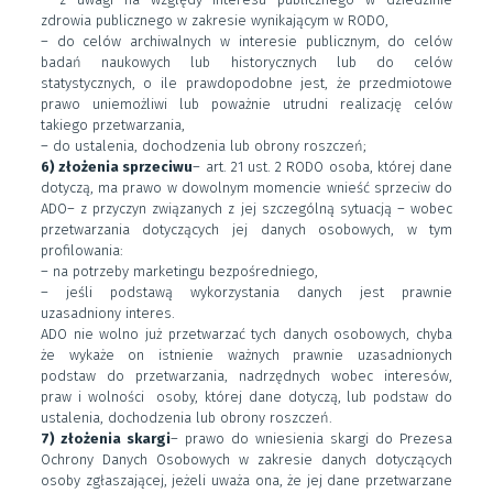
zdrowia publicznego w zakresie wynikającym w RODO,
– do celów archiwalnych w interesie publicznym, do celów
badań naukowych lub historycznych lub do celów
statystycznych, o ile prawdopodobne jest, że przedmiotowe
prawo uniemożliwi lub poważnie utrudni realizację celów
takiego przetwarzania,
– do ustalenia, dochodzenia lub obrony roszczeń;
6) złożenia sprzeciwu
– art. 21 ust. 2 RODO osoba, której dane
dotyczą, ma prawo w dowolnym momencie wnieść sprzeciw do
ADO– z przyczyn związanych z jej szczególną sytuacją – wobec
przetwarzania dotyczących jej danych osobowych, w tym
profilowania:
– na potrzeby marketingu bezpośredniego,
– jeśli podstawą wykorzystania danych jest prawnie
uzasadniony interes.
ADO nie wolno już przetwarzać tych danych osobowych, chyba
że wykaże on istnienie ważnych prawnie uzasadnionych
podstaw do przetwarzania, nadrzędnych wobec interesów,
praw i wolności osoby, której dane dotyczą, lub podstaw do
ustalenia, dochodzenia lub obrony roszczeń.
7) złożenia skargi
– prawo do wniesienia skargi do Prezesa
Ochrony Danych Osobowych w zakresie danych dotyczących
osoby zgłaszającej, jeżeli uważa ona, że jej dane przetwarzane