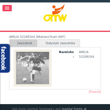
AMELIA SOZAŃSKA (#ItalianoTeam AWF)
Zawodnnik
Statystyki zawodnika
Nazwisko
AMELIA
:
SOZAŃSKA
[Powrót]
Get more Joomla! Templates and
Joomla! Forms at