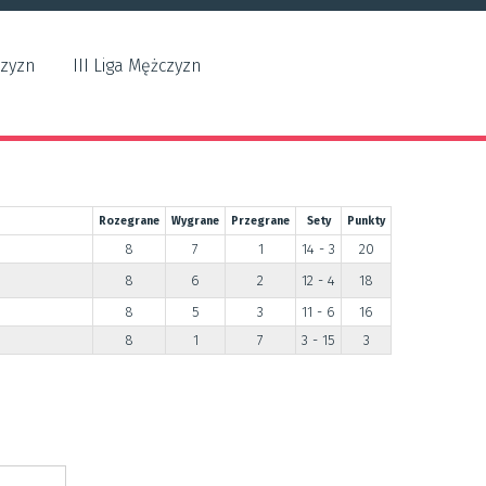
czyzn
III Liga Mężczyzn
Rozegrane
Wygrane
Przegrane
Sety
Punkty
8
7
1
14 - 3
20
8
6
2
12 - 4
18
8
5
3
11 - 6
16
8
1
7
3 - 15
3