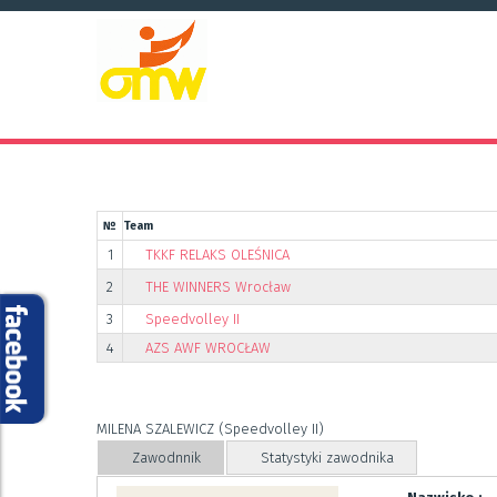
№
Team
1
TKKF RELAKS OLEŚNICA
2
THE WINNERS Wrocław
3
Speedvolley II
4
AZS AWF WROCŁAW
MILENA SZALEWICZ (Speedvolley II)
Zawodnnik
Statystyki zawodnika