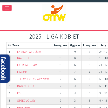
2025 I LIGA KOBIET
№
Team
Rozegrane
Wygrane
Przegrane
Sety
1
ENERGY Wrocław
11
9
2
24 - 9
2
NAZGULE
11
8
3
23 - 10
3
EXTREME TEAM
11
6
5
21 - 12
4
LIMONKI
11
7
4
21 - 12
5
THE WINNERS Wrocław
9
6
3
17 - 10
6
BAJABONGO
9
3
6
12 - 15
7
FtR
9
3
6
9 - 18
8
SPEEDVOLLEY
9
3
6
9 - 18