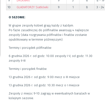
9
DRUKARKI
9
3
6
8 - 19
10
GLADIATORZY Siatkówki
9
1
8
3 - 24
O SEZONIE:
W grupie zespoły kobiet grają każdy z każdym.
Po fazie zasadniczej do półfinałów awansują 4 najlepsze
zespoły (data rozgrywania półfinałów i finałów zostanie
opublikowany w terminie późniejszym).
Terminy i porządek półfinałów:
6 grudnia 2026 r. od godz. 10.00 zespoły I-V, od godz. 11.30
zespoły II-III
Terminy i porządek finałów:
13 grudnia 2026 r. od godz. 9.00 mecz o III miejsce
13 grudnia 2026 r. od godz. 10.30 mecz o I miejsce
Zespoły z miejsc 9-10 zagrają w ewentualnych barażach w
kolejnym sezonie.