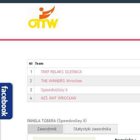
№
Team
1
TKKF RELAKS OLEŚNICA
2
THE WINNERS Wrocław
3
Speedvolley II
4
AZS AWF WROCŁAW
PAMELA TOBERA (Speedvolley II)
Zawodnnik
Statystyki zawodnika