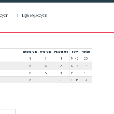
czyzn
III Liga Mężczyzn
Rozegrane
Wygrane
Przegrane
Sety
Punkty
8
7
1
14 - 3
20
8
6
2
12 - 4
18
8
5
3
11 - 6
16
8
1
7
3 - 15
3