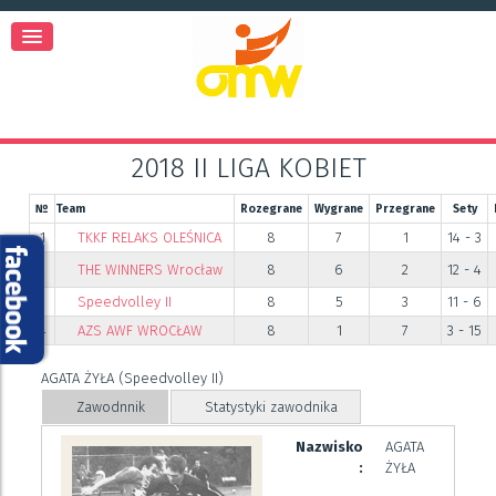
2018 II LIGA KOBIET
№
Team
Rozegrane
Wygrane
Przegrane
Sety
1
TKKF RELAKS OLEŚNICA
8
7
1
14 - 3
2
THE WINNERS Wrocław
8
6
2
12 - 4
3
Speedvolley II
8
5
3
11 - 6
4
AZS AWF WROCŁAW
8
1
7
3 - 15
AGATA ŻYŁA (Speedvolley II)
Zawodnnik
Statystyki zawodnika
Nazwisko
AGATA
:
ŻYŁA