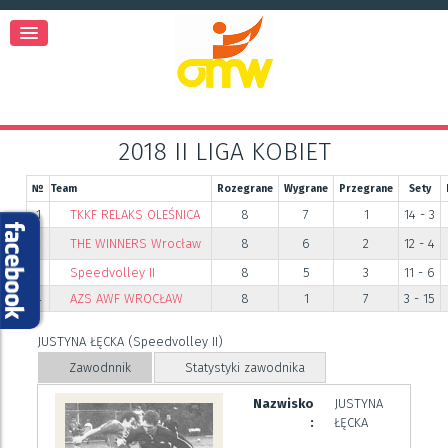
2018 II LIGA KOBIET
№
Team
Rozegrane
Wygrane
Przegrane
Sety
1
TKKF RELAKS OLEŚNICA
8
7
1
14 - 3
2
THE WINNERS Wrocław
8
6
2
12 - 4
3
Speedvolley II
8
5
3
11 - 6
4
AZS AWF WROCŁAW
8
1
7
3 - 15
JUSTYNA ŁĘCKA (Speedvolley II)
Zawodnnik
Statystyki zawodnika
Nazwisko
JUSTYNA
:
ŁĘCKA