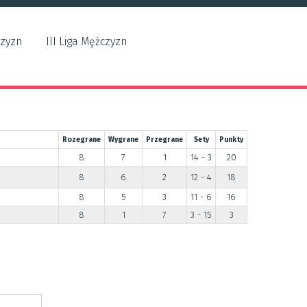
czyzn
III Liga Mężczyzn
Rozegrane
Wygrane
Przegrane
Sety
Punkty
8
7
1
14 - 3
20
8
6
2
12 - 4
18
8
5
3
11 - 6
16
8
1
7
3 - 15
3