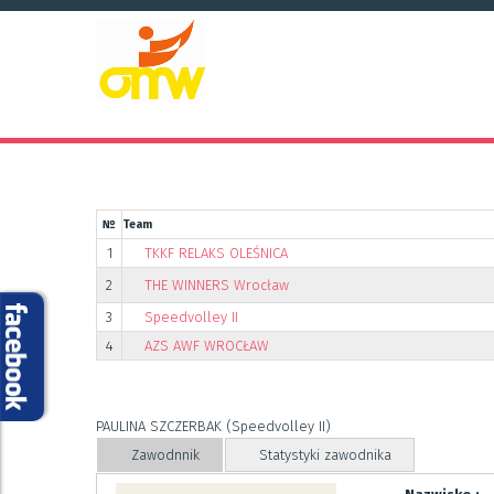
№
Team
1
TKKF RELAKS OLEŚNICA
2
THE WINNERS Wrocław
3
Speedvolley II
4
AZS AWF WROCŁAW
PAULINA SZCZERBAK (Speedvolley II)
Zawodnnik
Statystyki zawodnika