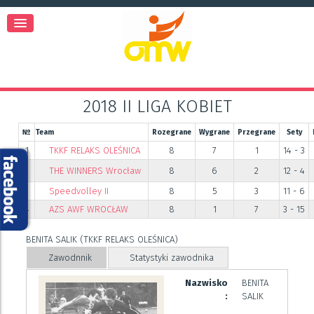
2018 II LIGA KOBIET
№
Team
Rozegrane
Wygrane
Przegrane
Sety
1
TKKF RELAKS OLEŚNICA
8
7
1
14 - 3
2
THE WINNERS Wrocław
8
6
2
12 - 4
3
Speedvolley II
8
5
3
11 - 6
4
AZS AWF WROCŁAW
8
1
7
3 - 15
BENITA SALIK (TKKF RELAKS OLEŚNICA)
Zawodnnik
Statystyki zawodnika
Nazwisko
BENITA
:
SALIK