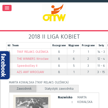
2018 II LIGA KOBIET
№
Team
Rozegrane
Wygrane
Przegrane
Sety
1
TKKF RELAKS OLEŚNICA
8
7
1
14 - 3
2
THE WINNERS Wrocław
8
6
2
12 - 4
3
Speedvolley II
8
5
3
11 - 6
4
AZS AWF WROCŁAW
8
1
7
3 - 15
MARTA KOWALSKA (TKKF RELAKS OLEŚNICA)
Zawodnnik
Statystyki zawodnika
Nazwisko
MARTA
:
KOWALSKA