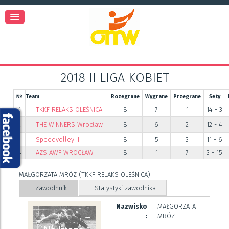
2018 II LIGA KOBIET
№
Team
Rozegrane
Wygrane
Przegrane
Sety
1
TKKF RELAKS OLEŚNICA
8
7
1
14 - 3
2
THE WINNERS Wrocław
8
6
2
12 - 4
3
Speedvolley II
8
5
3
11 - 6
4
AZS AWF WROCŁAW
8
1
7
3 - 15
MAŁGORZATA MRÓZ (TKKF RELAKS OLEŚNICA)
Zawodnnik
Statystyki zawodnika
Nazwisko
MAŁGORZATA
:
MRÓZ