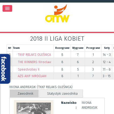
2018 II LIGA KOBIET
№
Team
Rozegrane
Wygrane
Przegrane
Sety
1
TKKF RELAKS OLEŚNICA
8
7
1
14 - 3
2
THE WINNERS Wrocław
8
6
2
12 - 4
3
Speedvolley II
8
5
3
11 - 6
4
AZS AWF WROCŁAW
8
1
7
3 - 15
IWONA ANDREASIK (TKKF RELAKS OLEŚNICA)
Zawodnnik
Statystyki zawodnika
Nazwisko
IWONA
:
ANDREASIK