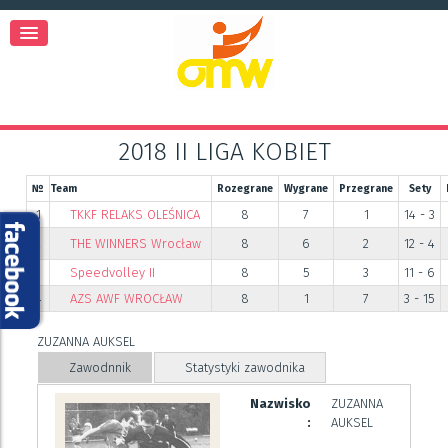
2018 II LIGA KOBIET
№
Team
Rozegrane
Wygrane
Przegrane
Sety
1
TKKF RELAKS OLEŚNICA
8
7
1
14 - 3
2
THE WINNERS Wrocław
8
6
2
12 - 4
3
Speedvolley II
8
5
3
11 - 6
4
AZS AWF WROCŁAW
8
1
7
3 - 15
ZUZANNA AUKSEL
Zawodnnik
Statystyki zawodnika
Nazwisko
ZUZANNA
:
AUKSEL