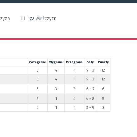
czyzn
III Liga Mężczyzn
Rozegrane
Wygrane
Przegrane
Sety
Punkty
5
4
1
9 - 3
12
5
4
1
9 - 3
12
5
3
2
6 - 7
6
5
1
4
4 - 8
5
5
1
4
3 - 9
3