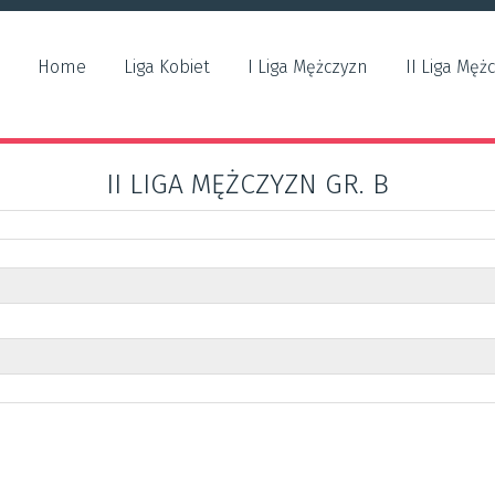
Home
Liga Kobiet
I Liga Mężczyzn
II Liga Męż
II LIGA MĘŻCZYZN GR. B