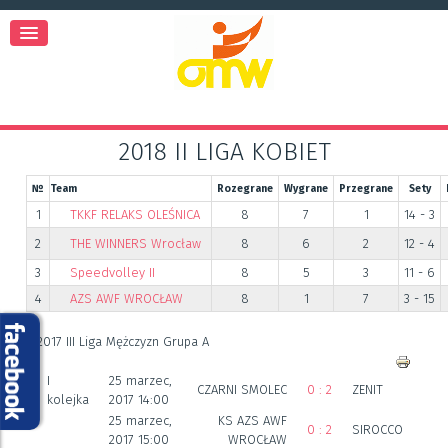
2018 II LIGA KOBIET
№
Team
Rozegrane
Wygrane
Przegrane
Sety
1
TKKF RELAKS OLEŚNICA
8
7
1
14 - 3
2
THE WINNERS Wrocław
8
6
2
12 - 4
3
Speedvolley II
8
5
3
11 - 6
4
AZS AWF WROCŁAW
8
1
7
3 - 15
2017 III Liga Mężczyzn Grupa A
I
25 marzec,
CZARNI SMOLEC
0 : 2
ZENIT
kolejka
2017 14:00
25 marzec,
KS AZS AWF
0 : 2
SIROCCO
2017 15:00
WROCŁAW