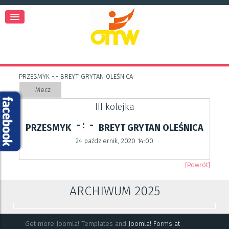
PRZESMYK -:- BREYT GRYTAN OLEŚNICA
Mecz
III kolejka
- :
-
PRZESMYK
BREYT GRYTAN OLEŚNICA
24 październik, 2020 14:00
[Powrót]
ARCHIWUM 2025
Get more Joomla! Templates and
Joomla! Forms at