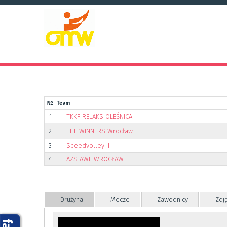
№
Team
1
TKKF RELAKS OLEŚNICA
2
THE WINNERS Wrocław
3
Speedvolley II
4
AZS AWF WROCŁAW
Drużyna
Mecze
Zawodnicy
Zdj