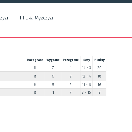
czyzn
III Liga Mężczyzn
Rozegrane
Wygrane
Przegrane
Sety
Punkty
8
7
1
14 - 3
20
8
6
2
12 - 4
18
8
5
3
11 - 6
16
8
1
7
3 - 15
3