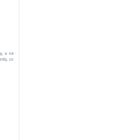
ą, a na
nty, co