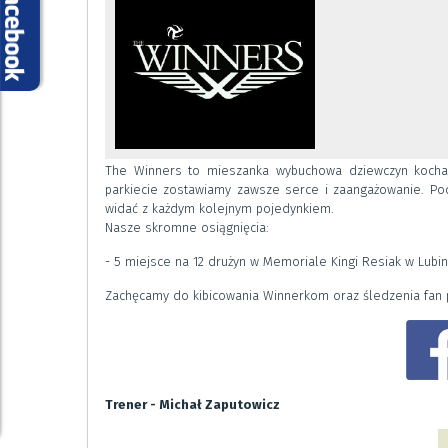
The Winners to mieszanka wybuchowa dziewczyn kochają
parkiecie zostawiamy zawsze serce i zaangażowanie. Pod
widać z każdym kolejnym pojedynkiem.
Nasze skromne osiągnięcia:
- 5 miejsce na 12 drużyn w Memoriale Kingi Resiak w Lubin
Zachęcamy do kibicowania Winnerkom oraz śledzenia fan 
Trener - Michał Zaputowicz