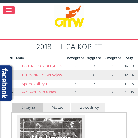
2018 II LIGA KOBIET
№
Team
Rozegrane
Wygrane
Przegrane
Sety
1
TKKF RELAKS OLEŚNICA
8
7
1
14 - 3
2
THE WINNERS Wrocław
8
6
2
12 - 4
3
Speedvolley II
8
5
3
11 - 6
4
AZS AWF WROCŁAW
8
1
7
3 - 15
Drużyna
Mecze
Zawodnicy